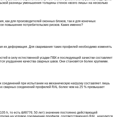
ельской разницы уменьшения толщины стенок «всего лишь» на несколько
я, как для производителей оконных блоков, так и для конечных
тное повышение потребительских рисков. Каких именно?
ая их деформация. Для сваривания таких профилей необходимо изменять
тей в силу естественной усадки ПВХ и последующей зачистки составляет
ется ухудшение качества сварных швов. Они становятся более хрупкими.
х соединений при испытании на механическую нагрузку составляет лишь
овых сварных соединений профилей RAL более чем на 25 % превышает
105 h, то есть &#8776; 50 лет) значение постоянно действующей
агрузка на угловое соединение профиля, соответствующего RAL, находится