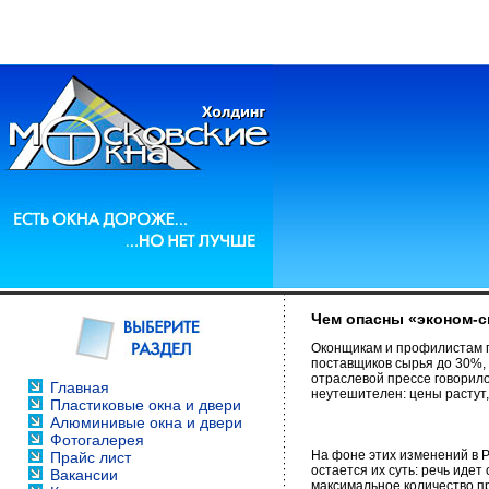
Чем опасны «эконом-
Оконщикам и профилистам п
поставщиков сырья до 30%, 
отраслевой прессе говорило
Главная
неутешителен: цены растут, 
Пластиковые окна и двери
Алюминивые окна и двери
Фотогалерея
На фоне этих изменений в 
Прайс лист
остается их суть: речь ид
Вакансии
максимальное количество пр