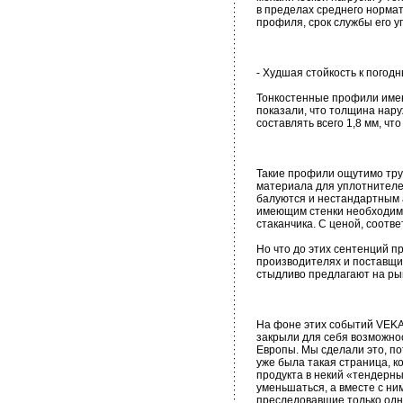
в пределах среднего нормат
профиля, срок службы его уг
- Худшая стойкость к погод
Тонкостенные профили имею
показали, что толщина нару
составлять всего 1,8 мм, ч
Такие профили ощутимо труд
материала для уплотнителей
балуются и нестандартным 
имеющим стенки необходимо
стаканчика. С ценой, соот
Но что до этих сентенций пр
производителях и поставщи
стыдливо предлагают на рын
На фоне этих событий VEKA
закрыли для себя возможнос
Европы. Мы сделали это, по
уже была такая страница, к
продукта в некий «тендерны
уменьшаться, а вместе с ни
преследовавшие только одну