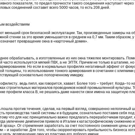
ивного показателя, то предел прочности такого соединения наступает через 5
ловых соединений составит всего 5000 часов, то есть 208 дней.
ным воздействиям
т меньший срок безопасной эксплуатации. Так, произведенные замеры на об
жной стенки за это время уменьшается в среднем на 0,7 мм. Таким образом, 
то означает превращение окна в «карточный домик».
нее обрабатывать, а изготовленные из них окна тяжелее монтировать. Помим
 часто используется мягкий ПВХ, а не ЭПТК. Причем не только в штапике, но 
армированием. Но если в нормальных профилях негативный эффект от фокус
й толщины, то использование тонкого армирования в сочетании с хлипкими 
ветствующей основательно попорченному имиджу.
офилисту.. ведь пипл, как говорится, хавает. Более того – требует. Когда–то
ках строительных материалов проводников новой промышленной культуры. Т
ке профили класса B, не решаясь даже нанести свои имена на защитную пле
 пошла против течения, сделав, на первый взгляд, совершенно нелогичный ш
ть производства такой системы и в будущем, сознательно поставив себя по
тому что для нас принципиально важно предлагать переработчикам продукт,
огда увлечение демпингом привело в Италии к катастрофическому снижению и
й эрзац». От стремления заработать за счет постоянного снижения цены и у
ми – и заработки. Для того, чтобы скорректировать прибыльность бизнеса хо
 цель: возвращение окну из пластика его доброго имени.