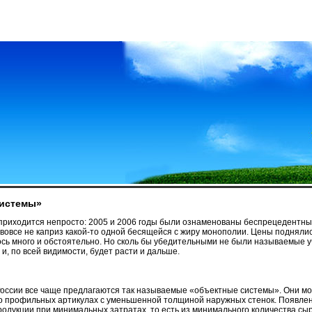
системы»
риходится непросто: 2005 и 2006 годы были ознаменованы беспрецедентны
вовсе не каприз какой-то одной бесящейся с жиру монополии. Цены поднялись 
сь много и обстоятельно. Но сколь бы убедительными не были называемые уча
и, по всей видимости, будет расти и дальше.
России все чаще предлагаются так называемые «объектные системы». Они мо
ет о профильных артикулах с уменьшенной толщиной наружных стенок. Появл
одукции при минимальных затратах, то есть из минимального количества сырья