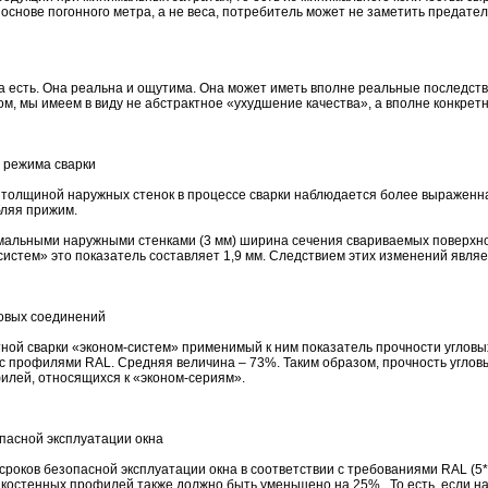
основе погонного метра, а не веса, потребитель может не заметить предат
ца есть. Она реальна и ощутима. Она может иметь вполне реальные последстви
ом, мы имеем в виду не абстрактное «ухудшение качества», а вполне конкре
 режима сварки
толщиной наружных стенок в процессе сварки наблюдается более выраженн
бляя прижим.
мальными наружными стенками (3 мм) ширина сечения свариваемых поверхнос
-систем» это показатель составляет 1,9 мм. Следствием этих изменений явля
ловых соединений
тной сварки «эконом-систем» применимый к ним показатель прочности угловы
 с профилями RAL. Средняя величина – 73%. Таким образом, прочность угл
илей, относящихся к «эконом-сериям».
пасной эксплуатации окна
роков безопасной эксплуатации окна в соответствии с требованиями RAL (5*
нкостенных профилей также должно быть уменьшено на 25%,. То есть, если н