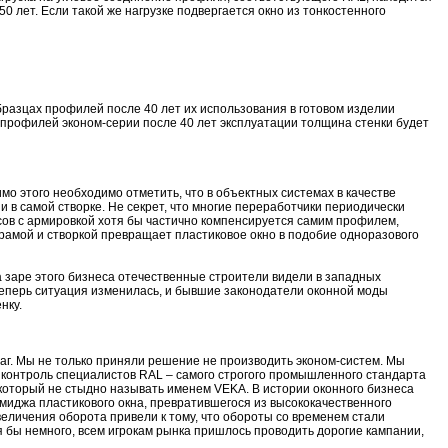
0 лет. Если такой же нагрузке подвергается окно из тонкостенного
разцах профилей после 40 лет их использования в готовом изделии
у профилей эконом-серии после 40 лет эксплуатации толщина стенки будет
о этого необходимо отметить, что в объектных системах в качестве
и в самой створке. Не секрет, что многие переработчики периодически
ов с армировкой хотя бы частично компенсируется самим профилем,
рамой и створкой превращает пластиковое окно в подобие одноразового
 на заре этого бизнеса отечественные строители видели в западных
еперь ситуация изменилась, и бывшие законодатели оконной моды
нку.
аг. Мы не только приняли решение не производить эконом-систем. Мы
д контроль специалистов RAL – самого строгого промышленного стандарта
 который не стыдно называть именем VEKA. В истории оконного бизнеса
миджа пластикового окна, превратившегося из высококачественного
величения оборота привели к тому, что обороты со временем стали
тя бы немного, всем игрокам рынка пришлось проводить дорогие кампании,