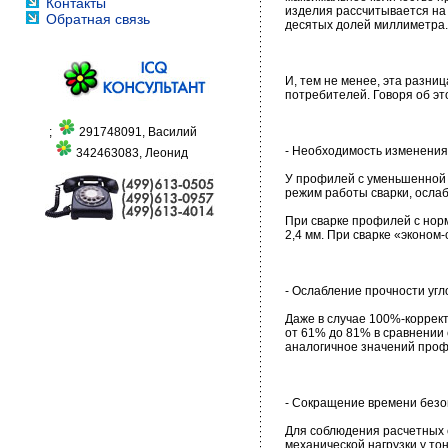
Контакты
изделия рассчитывается на 
Обратная связь
десятых долей миллиметра.
И, тем не менее, эта разни
потребителей. Говоря об эт
;
291748091, Василий
- Необходимость изменения
342463083, Леонид
У профилей с уменьшенной 
режим работы сварки, осла
При сварке профилей с нор
2,4 мм. При сварке «эконом
- Ослабление прочности уг
Даже в случае 100%-коррек
от 61% до 81% в сравнении
аналогичное значений проф
- Сокращение времени безо
Для соблюдения расчетных с
механической нагрузки у то