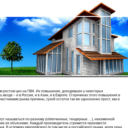
м ростом цен на ПВХ. Их повышение, доходившее у некоторых
везде – и в России, и в Азии, и в Европе. О причинах этого повышения в
стниками рынка причины, сухой остаток так же однозначно прост, как и
гут называться по-разному (облегченные, тендерные….), неизменной
ение их объяснимо. Каждый производитель стремится произвести
. В условиях европейского (в том числе и российского) рынка, когда цена