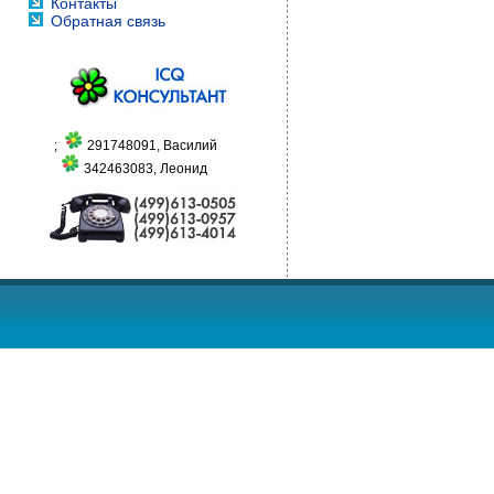
Контакты
Обратная связь
;
291748091, Василий
342463083, Леонид