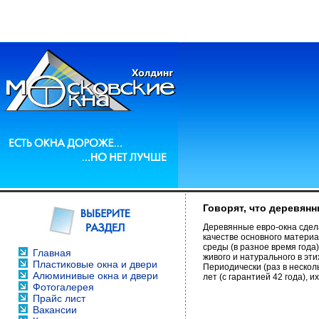
Говорят, что деревян
Деревянные евро-окна сдела
качестве основного материа
среды (в разное время года
Главная
живого и натурального в эт
Пластиковые окна и двери
Периодически (раз в нескол
Алюминивые окна и двери
лет (с гарантией 42 года),
Фотогалерея
Прайс лист
Вакансии