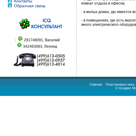
Контакты
комнат отдыха и офисов;
Обратная связь
- в жилых домах, где имеется в
- в помещениях, где есть веро
много электрического оборудо
;
291748091, Василий
342463083, Леонид
Главная
Пластиковые окна
© Холдинг М