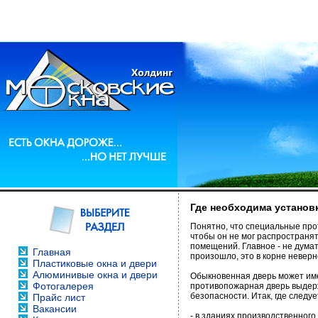
Где необходима установ
Понятно, что специальные про
чтобы он не мог распространят
помещений. Главное - не думат
Главная
произошло, это в корне неверн
Пластиковые окна и двери
Алюминивые окна и двери
Обыкновенная дверь может име
Фотогалерея
противопожарная дверь выдерж
безопасности. Итак, где следу
Прайс лист
Вакансии
- в зданиях производственног