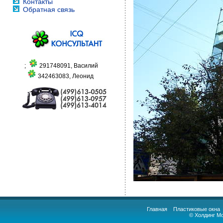
Контакты
Обратная связь
;
291748091, Василий
342463083, Леонид
Главная
Пластиковые окна
© Холдинг М